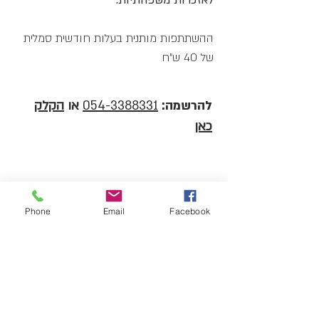
לאזכרות משפחתיות.
ההשתתפות מותנית בעלות חודשית סמלית
של 40 ש"ח
להרשמה:
054-3388331
או
הקלק
כאן
02
12
Phone
Email
Facebook
מפגשי
שעות
ם
17:30-19:30
ימי פעילות: א', ד'