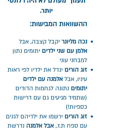
תענון" מעולם לא היה רלונטי
יותר.
ההשוואות המבישות:
נכה מליונר
יקבל קצבה, אבל
אלמן עם שני ילדים
יתומים נתון
למבחני עוני
זוג הורים
יגדל את ילדיו לפי ראות
עיניו, אבל
אלמנה עם ילדים
יתומים
נתונה לגחמות הדודים
(שתמיד מגיעים גם עם דרישות
כספיות!)
זוג הורים
ירשמו את ילדיהם לגנים
עם ספח ת.ז.,
אבל אלמנה
נדרשת