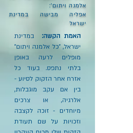
אלמנה ויתום':
אפליה מבישה במדינת
ישראל
האמת הקשה:
במדינת
ישראל, "כל אלמנה ויתום"
מופלים לרעה באופן
בלתי נתפס. בעוד כל
אזרח אחר הזקוק לסיוע -
בין אם עקב מוגבלות,
אלרגיה, או צרכים
מיוחדים - זוכה לקצבה
וזכויות על שם תעודת
הזהות שלו מכוח העקרון