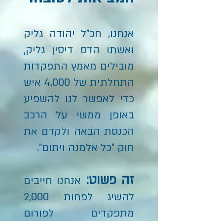
אנחנו, חכ"ל יהודה גליק
ואשתו הדס דיסין גליק,
מובילים מאמץ התפקדות
התחלתית של 4,000 איש
כדי לאפשר לנו להשפיע
באופן ממשי על הרכב
הכנסת הבאה ולקדם את
חוק "כל אלמנה ויתום".
זה פשוט:
אנחנו חייבים
להשיג לפחות 2,000
מתפקדים לפורום