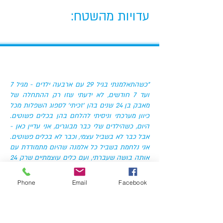
עדויות מהשטח:
"כשהתאלמנתי בגיל 29 עם ארבעה ילדים - מגיל 7
ועד 7 חודשים, לא ידעתי שזו רק ההתחלה של
מאבק בן 24 שנים בהן 'זכיתי' לספוג השפלות מכל
כיוון מערכתי וניסיתי להלחם בהן בכלים פשוטים.
היום, כשהילדים שלי כבר מבוגרים, אני עדיין כאן -
אבל כבר לא בשביל עצמי, וכבר לא בכלים פשוטים.
אני נלחמת בשביל כל אלמנה שהיום מתמודדת עם
אותה בושה שעברתי, ועם כלים עוצמתיים שרק 24
שנים של נסיון יכלו ללמד אותי בדיוק מה ואיך צריך
לשנות. היום אני יודעת שאי אפשר לזייף נסיון חיים
Phone
Email
Facebook
עשיר ואי אפשר להחליף מקצועיות שנרכשה בדם,
יזע ודמעות. החוק הזה מהפכני בכל קנה מידה
והוא החלום שלי - שאף משפחה לא תעבור את מה
שעברנו."