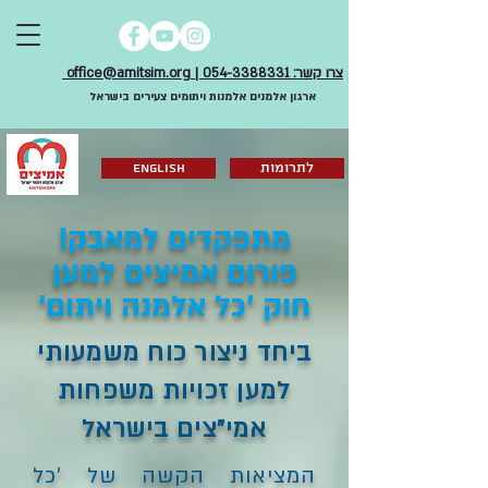
צרו קשר: 054-3388331 | office@amitsim.org
ארגון אלמנים אלמנות ויתומים צעירים בישראל
לתרומות
English
מתפקדים למאבק!
פורום אמיצים למען
חוק 'כל אלמנה ויתום'
ביחד ניצור כוח משמעותי
למען זכויות משפחות
אמי"צים בישראל
המציאות הקשה של 'כל