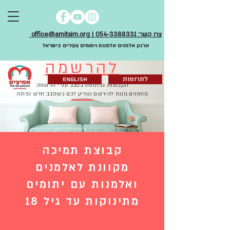
צרו קשר: 054-3388331 | office@amitsim.org
ארגון אלמנים אלמנות ויתומים צעירים בישראל
להרשמה
לתרומות
English
הקבוצות נפתחות בסבב עפ"י הרשמה
מוזמנים.מנות להירשם ונודיע לכם כשסבב חדש נפתח
קבוצת תמיכה
מקוונת לאלמנים
ואלמנות עם יתומים
מתינוקות עד גיל 18